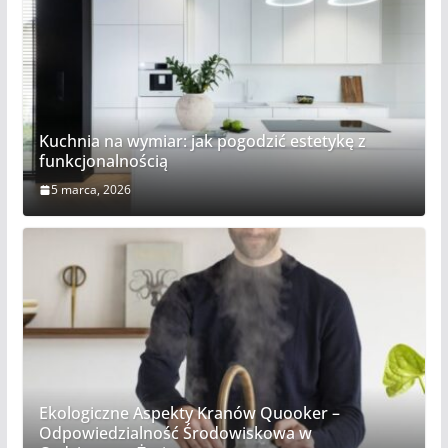
Kuchnia na wymiar: jak pogodzić estetykę z
funkcjonalnością
5 marca, 2026
Ekologiczne Aspekty Kranów Quooker –
Odpowiedzialność Środowiskowa w