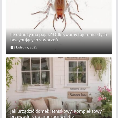
Ile odnóży ma pająk? Odkrywamy tajemnice tych
fascynujących stworzeń
3 kwietnia, 2025
Jak urządzić domek letniskowy: Kompleksowy
przewodnik po aranżacji wnętrz