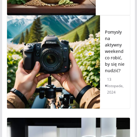
Pomysły
na
aktywny
weekend
co robić,
by się nie
nudzić?
13
listopada,
2024