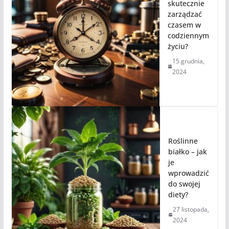
skutecznie
zarządzać
czasem w
codziennym
życiu?
15 grudnia,
2024
Roślinne
białko – jak
je
wprowadzić
do swojej
diety?
27 listopada,
2024