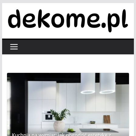
Przejdź
do
treści
Kuchnia na wymiar: jak pogodzić estetykę z