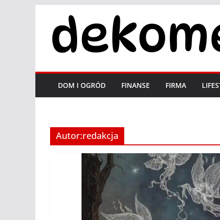
Przejdź
do
treści
DOM I OGRÓD
FINANSE
FIRMA
LIFE
Autor:
redakcja