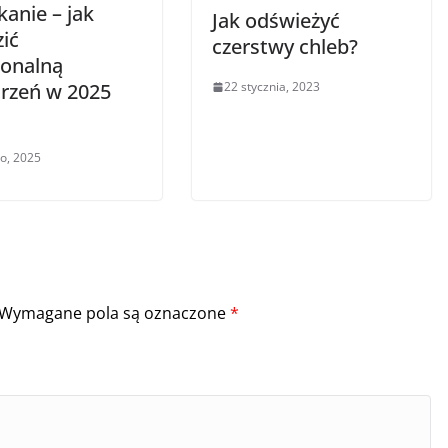
anie – jak
Jak odświeżyć
ić
czerstwy chleb?
jonalną
trzeń w 2025
22 stycznia, 2023
go, 2025
Wymagane pola są oznaczone
*