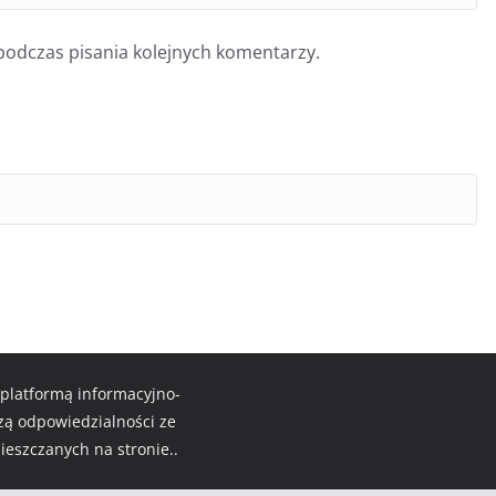
podczas pisania kolejnych komentarzy.
 platformą informacyjno-
zą odpowiedzialności ze
ieszczanych na stronie..