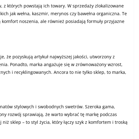
w, z których powstają ich towary. W sprzedaży zlokalizowane
kich jak wełna, kaszmir, merynos czy bawełna organiczna. Te
ją komfort noszenia, ale również posiadają formuły przyjazne
, że pozyskują artykuł najwyższej jakości, utworzony z
zenia. Ponadto, marka angażuje się w zrównoważony wzrost,
ych i recyklingowanych. Ancora to nie tylko sklep, to marka,
sjonatów stylowych i swobodnych swetrów. Szeroka gama,
ony rozwój sprawiają, że warto wybrać tę markę podczas
niż sklep – to styl życia, który łączy szyk z komfortem i troską