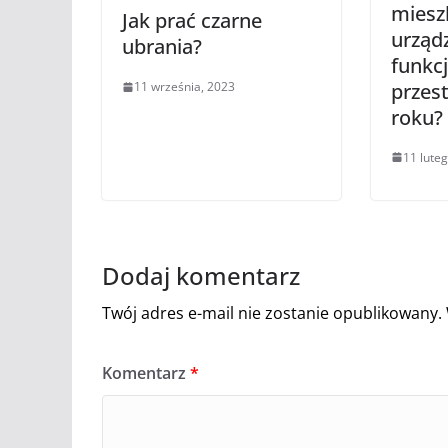
mieszk
Jak prać czarne
urządz
ubrania?
funkc
przes
11 września, 2023
roku?
11 lute
Dodaj komentarz
Twój adres e-mail nie zostanie opublikowany.
Komentarz
*