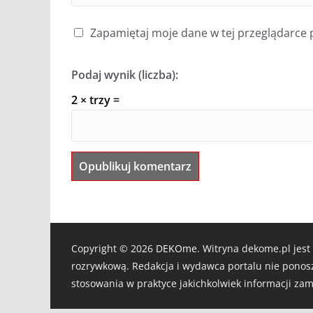
Zapamiętaj moje dane w tej przeglądarce 
Podaj wynik (liczba):
2 × trzy =
Copyright © 2026
DEKOme
. Witryna dekome.pl jest
rozrywkową. Redakcja i wydawca portalu nie ponos
stosowania w praktyce jakichkolwiek informacji zam