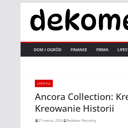
Przejdź
do
treści
DOM I OGRÓD
FINANSE
FIRMA
LIFE
LIFESTYLE
Ancora Collection: K
Kreowanie Historii
27 marca, 2024
Redaktor Naczelny