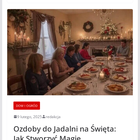
DOM I OGRÓD
9 lutego, 2025
redakcja
Ozdoby do Jadalni na Święta:
Jak Stworzyć Magię