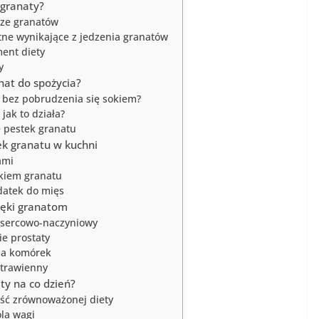
 granaty?
ze granatów
tne wynikające z jedzenia granatów
ent diety
y
nat do spożycia?
t bez pobrudzenia się sokiem?
ak to działa?
 pestek granatu
k granatu w kuchni
ami
tkiem granatu
datek do mięs
ięki granatom
 sercowo-naczyniowy
e prostaty
na komórek
 trawienny
ty na co dzień?
ęść zrównoważonej diety
la wagi