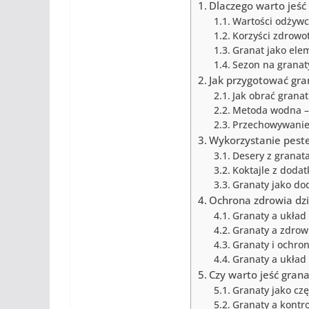
Dlaczego warto jeść
Wartości odżywc
Korzyści zdrowo
Granat jako elem
Sezon na granat
Jak przygotować gra
Jak obrać grana
Metoda wodna – j
Przechowywanie
Wykorzystanie peste
Desery z granat
Koktajle z doda
Granaty jako do
Ochrona zdrowia dz
Granaty a układ
Granaty a zdrowi
Granaty i ochro
Granaty a układ
Czy warto jeść grana
Granaty jako cz
Granaty a kontro