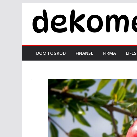
Przejdź
do
treści
DOM I OGRÓD
FINANSE
FIRMA
LIFE