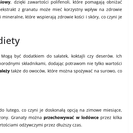
niowy
, dzięki zawartości polifenoli, które pomagają obniżać
e ekstrakt z granatu może mieć korzystny wpływ na zdrowie
 mineralne, które wspierają zdrowie kości i skóry, co czyni je
diety
ogą być dodatkiem do sałatek, koktajli czy deserów. Ich
norodnymi składnikami, dodając potrawom nie tylko wartości
ależy
także do owoców, które można spożywać na surowo, co
o lutego, co czyni je doskonałą opcją na zimowe miesiące,
czony. Granaty można
przechowywać w lodówce
przez kilka
artościami odżywczymi przez dłuższy czas.