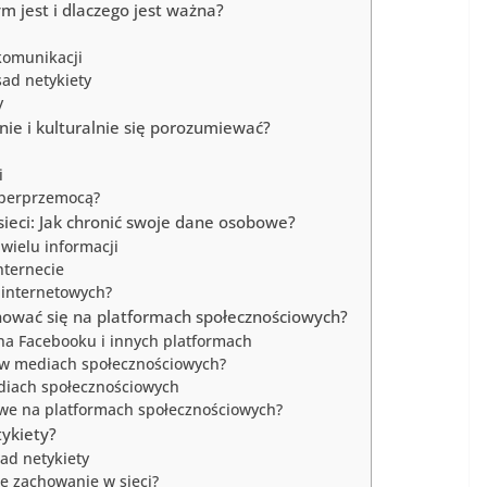
 jest i dlaczego jest ważna?
komunikacji
ad netykiety
y
nie i kulturalnie się porozumiewać?
i
cyberprzemocą?
ieci: Jak chronić swoje dane osobowe?
wielu informacji
nternecie
 internetowych?
hować się na platformach społecznościowych?
a Facebooku i innych platformach
w w mediach społecznościowych?
diach społecznościowych
we na platformach społecznościowych?
tykiety?
sad netykiety
e zachowanie w sieci?