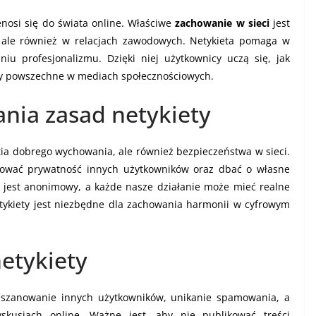
enosi się do świata online. Właściwe
zachowanie w sieci
jest
, ale również w relacjach zawodowych. Netykieta pomaga w
u profesjonalizmu. Dzięki niej użytkownicy uczą się, jak
ety powszechne w mediach społecznościowych.
ania zasad netykiety
stia dobrego wychowania, ale również bezpieczeństwa w sieci.
anować prywatność innych użytkowników oraz dbać o własne
 jest anonimowy, a każde nasze działanie może mieć realne
tykiety jest niezbędne dla zachowania harmonii w cyfrowym
etykiety
 szanowanie innych użytkowników, unikanie spamowania, a
kusjach online. Ważne jest, aby nie publikować treści