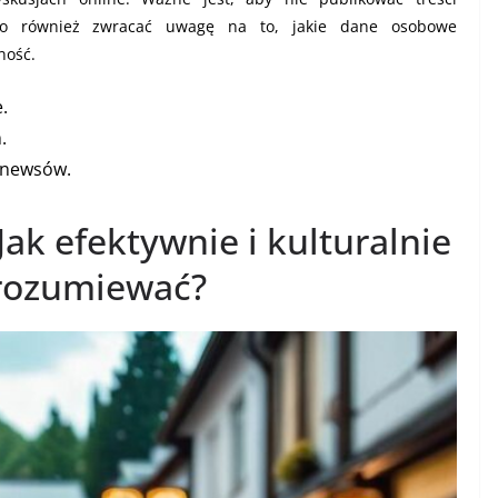
arto również zwracać uwagę na to, jakie dane osobowe
ność.
.
.
e newsów.
ak efektywnie i kulturalnie
orozumiewać?