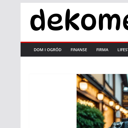
Przejdź
do
treści
DOM I OGRÓD
FINANSE
FIRMA
LIFE