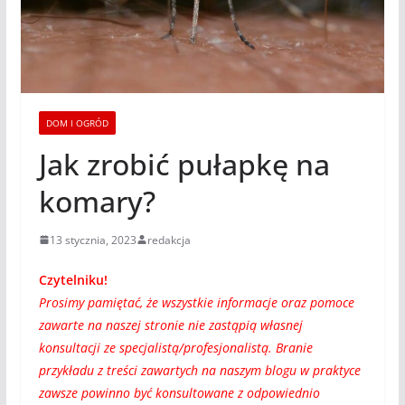
DOM I OGRÓD
Jak zrobić pułapkę na
komary?
13 stycznia, 2023
redakcja
Czytelniku!
Prosimy pamiętać, że wszystkie informacje oraz pomoce
zawarte na naszej stronie nie zastąpią własnej
konsultacji ze specjalistą/profesjonalistą. Branie
przykładu z treści zawartych na naszym blogu w praktyce
zawsze powinno być konsultowane z odpowiednio