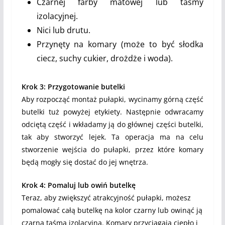
Czarnej farby matowej lub taśmy
izolacyjnej.
Nici lub drutu.
Przynęty na komary (może to być słodka
ciecz, suchy cukier, drożdże i woda).
Krok 3: Przygotowanie butelki
Aby rozpocząć montaż pułapki, wycinamy górną część
butelki tuż powyżej etykiety. Następnie odwracamy
odciętą część i wkładamy ją do głównej części butelki,
tak aby stworzyć lejek. Ta operacja ma na celu
stworzenie wejścia do pułapki, przez które komary
będą mogły się dostać do jej wnętrza.
Krok 4: Pomaluj lub owiń butelkę
Teraz, aby zwiększyć atrakcyjność pułapki, możesz
pomalować całą butelkę na kolor czarny lub owinąć ją
czarną taśmą izolacyjną. Komary przyciągają ciepło i