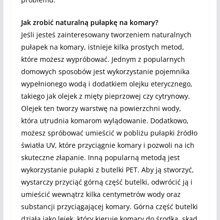
Jak zrobić naturalną pułapkę na komary?
Jeśli jesteś zainteresowany tworzeniem naturalnych
pułapek na komary, istnieje kilka prostych metod,
które możesz wypróbować. Jednym z popularnych
domowych sposobów jest wykorzystanie pojemnika
wypełnionego wodą i dodatkiem olejku eterycznego,
takiego jak olejek z mięty pieprzowej czy cytrynowy.
Olejek ten tworzy warstwę na powierzchni wody,
która utrudnia komarom wylądowanie. Dodatkowo,
możesz spróbować umieścić w pobliżu pułapki źródło
światła UV, które przyciągnie komary i pozwoli na ich
skuteczne złapanie. Inną popularną metodą jest
wykorzystanie pułapki z butelki PET. Aby ją stworzyć,
wystarczy przyciąć górną część butelki, odwrócić ją i
umieścić wewnątrz kilka centymetrów wody oraz
substancji przyciągającej komary. Górna część butelki
działa jako lejek, który kieruje komary do środka, skąd