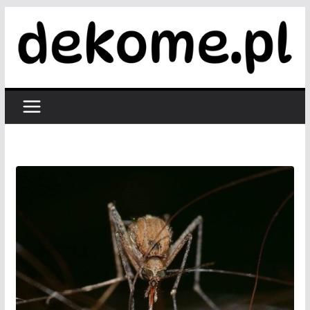
Przejdź
do
treści