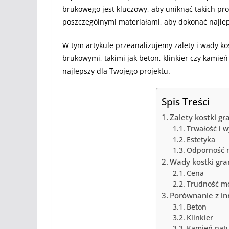
brukowego jest kluczowy, aby uniknąć takich pr
poszczególnymi materiałami, aby dokonać najle
W tym artykule przeanalizujemy zalety i wady k
brukowymi, takimi jak beton, klinkier czy kamień
najlepszy dla Twojego projektu.
Spis Treści
Zalety kostki gr
Trwałość i 
Estetyka
Odporność n
Wady kostki gra
Cena
Trudność m
Porównanie z i
Beton
Klinkier
Kamień natu