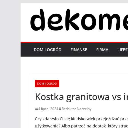
Przejdź
do
treści
DOM I OGRÓD
FINANSE
FIRMA
LIFE
DOM I OGRÓD
Kostka granitowa vs 
4 lipca, 2024
Redaktor Naczelny
Czy zdarzyło Ci się kiedykolwiek przejeżdżać prz
użytkowania? Albo patrzeć na deptak, który str