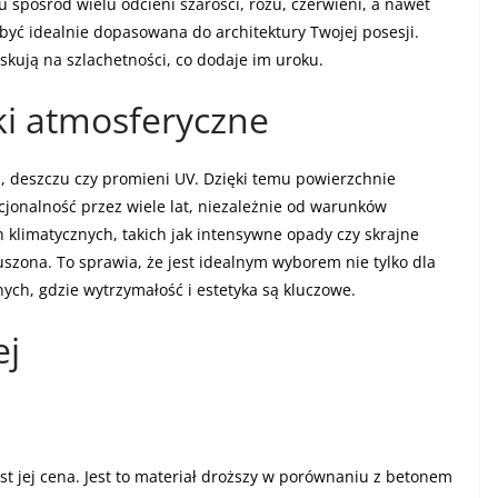
spośród wielu odcieni szarości, różu, czerwieni, a nawet
być idealnie dopasowana do architektury Twojej posesji.
kują na szlachetności, co dodaje im uroku.
i atmosferyczne
, deszczu czy promieni UV. Dzięki temu powierzchnie
cjonalność przez wiele lat, niezależnie od warunków
limatycznych, takich jak intensywne opady czy skrajne
szona. To sprawia, że jest idealnym wyborem nie tylko dla
nych, gdzie wytrzymałość i estetyka są kluczowe.
ej
t jej cena. Jest to materiał droższy w porównaniu z betonem