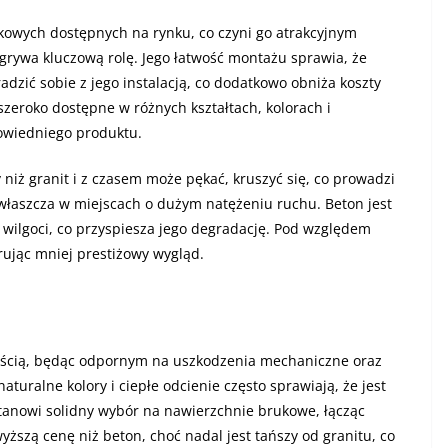
kowych dostępnych na rynku, co czyni go atrakcyjnym
rywa kluczową rolę. Jego łatwość montażu sprawia, że
dzić sobie z jego instalacją, co dodatkowo obniża koszty
zeroko dostępne w różnych kształtach, kolorach i
powiedniego produktu.
 niż granit i z czasem może pękać, kruszyć się, co prowadzi
właszcza w miejscach o dużym natężeniu ruchu. Beton jest
i wilgoci, co przyspiesza jego degradację. Pod względem
rując mniej prestiżowy wygląd.
wałością, będąc odpornym na uszkodzenia mechaniczne oraz
aturalne kolory i ciepłe odcienie często sprawiają, że jest
stanowi solidny wybór na nawierzchnie brukowe, łącząc
wyższą cenę niż beton, choć nadal jest tańszy od granitu, co