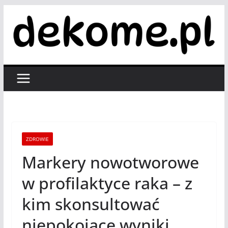
Przejdź
do
treści
ZDROWIE
Markery nowotworowe
w profilaktyce raka – z
kim skonsultować
niepokojące wyniki