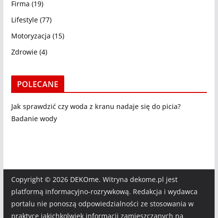
Firma
(19)
Lifestyle
(77)
Motoryzacja
(15)
Zdrowie
(4)
POLECANE
Jak sprawdzić czy woda z kranu nadaje się do picia?
Badanie wody
Copyright © 2026
DEKOme
. Witryna dekome.pl jest
platformą informacyjno-rozrywkową. Redakcja i wydawca
portalu nie ponoszą odpowiedzialności ze stosowania w
praktyce jakichkolwiek informacji zamieszczanych na