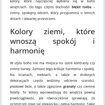
kolory, które najczęściej wybiera się w boho
wnętrzach. Do tego często dochodzi
błękit nieba
–
zimny, spokojny odcień, który przypomina o letnich
dniach i otwartej przestrzeni.
Kolory ziemi, które
wnoszą spokój i
harmonię
W stylu boho nie ma miejsca na ostre kontrasty czy
zimne barwy. Zamiast tego króluje harmonia i spokój.
Na ścianach, meblach, a także w drobnych
dekoracjach często widzimy odcienie szarości,
piaskowe beże
, a także zgaszone
granaty
czy ciemne
fiolety. Te kolory wprowadzają do wnętrza pewną
powściągliwość, ale równocześnie sprawiają, że
przestrzeń staje się elegancka i pełna harmonii. Takie