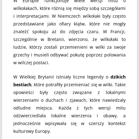
W Europie funkcjonuje wiele wersji mitu o
wilkołakach, które różnią się między sobą szczegółami
i interpretacjami. W Niemczech wilkołaki były często
przedstawiane jako ofiary klątw, które nie mogły
znaleźć spokoju aż do zdjęcia czaru. W Francji,
szczególnie w Bretanii, wierzono, że wilkołaki to
ludzie, którzy zostali przemienieni w wilki za swoje
grzechy i musieli odbywać pokutę poprzez polowania
w wilczej postaci.
W Wielkiej Brytanii istniały liczne legendy o
dzikich
bestiach
, które potrafiły przemieniać się w wilki. Takie
opowieści były często związane z lokalnymi
wierzeniami o duchach i zjawach, które nawiedzały
odludne miejsca. Każda z tych wersji mitu
odzwierciedlała lokalne wierzenia i obawy, a
jednocześnie wpisywała się w szerszy kontekst
kulturowy Europy.