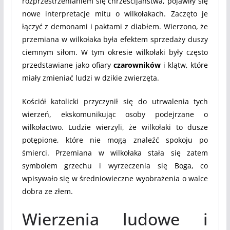
rozprzestrzenianiem się chrześcijaństwa, pojawiły się
nowe interpretacje mitu o wilkołakach. Zaczęto je
łączyć z demonami i paktami z diabłem. Wierzono, że
przemiana w wilkołaka była efektem sprzedaży duszy
ciemnym siłom. W tym okresie wilkołaki były często
przedstawiane jako ofiary
czarowników
i klątw, które
miały zmieniać ludzi w dzikie zwierzęta.
Kościół katolicki przyczynił się do utrwalenia tych
wierzeń, ekskomunikując osoby podejrzane o
wilkołactwo. Ludzie wierzyli, że wilkołaki to dusze
potępione, które nie mogą znaleźć spokoju po
śmierci. Przemiana w wilkołaka stała się zatem
symbolem grzechu i wyrzeczenia się Boga, co
wpisywało się w średniowieczne wyobrażenia o walce
dobra ze złem.
Wierzenia ludowe i