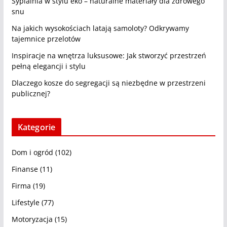
Sypialnia w stylu eko – naturalne materiały dla zdrowego
snu
Na jakich wysokościach latają samoloty? Odkrywamy
tajemnice przelotów
Inspiracje na wnętrza luksusowe: Jak stworzyć przestrzeń
pełną elegancji i stylu
Dlaczego kosze do segregacji są niezbędne w przestrzeni
publicznej?
Kategorie
Dom i ogród
(102)
Finanse
(11)
Firma
(19)
Lifestyle
(77)
Motoryzacja
(15)