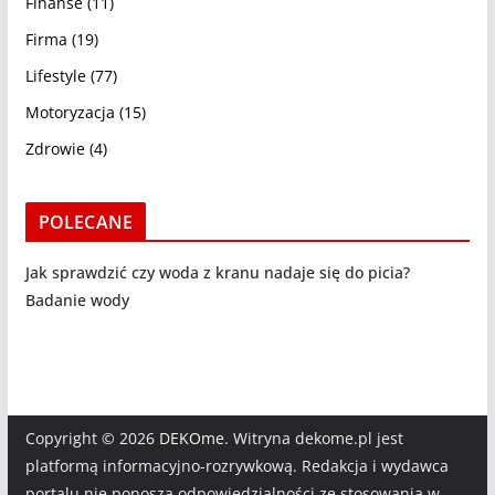
Finanse
(11)
Firma
(19)
Lifestyle
(77)
Motoryzacja
(15)
Zdrowie
(4)
POLECANE
Jak sprawdzić czy woda z kranu nadaje się do picia?
Badanie wody
Copyright © 2026
DEKOme
. Witryna dekome.pl jest
platformą informacyjno-rozrywkową. Redakcja i wydawca
portalu nie ponoszą odpowiedzialności ze stosowania w