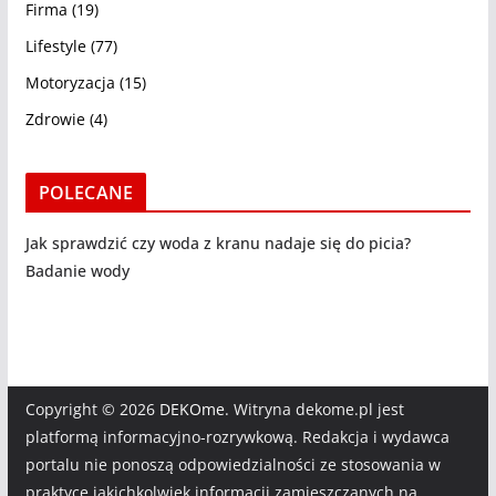
Firma
(19)
Lifestyle
(77)
Motoryzacja
(15)
Zdrowie
(4)
POLECANE
Jak sprawdzić czy woda z kranu nadaje się do picia?
Badanie wody
Copyright © 2026
DEKOme
. Witryna dekome.pl jest
platformą informacyjno-rozrywkową. Redakcja i wydawca
portalu nie ponoszą odpowiedzialności ze stosowania w
praktyce jakichkolwiek informacji zamieszczanych na