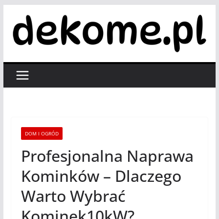
Przejdź
do
treści
DOM I OGRÓD
Profesjonalna Naprawa
Kominków – Dlaczego
Warto Wybrać
Kominek10kW?