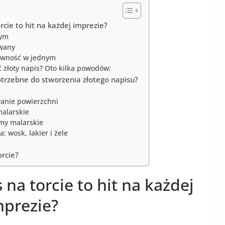
rcie to hit na każdej imprezie?
nym
wany
tywność w jednym
 złoty napis? Oto kilka powodów:
otrzebne do stworzenia złotego napisu?
wanie powierzchni
malarskie
śmy malarskie
: wosk, lakier i żele
orcie?
 na torcie to hit na każdej
mprezie?