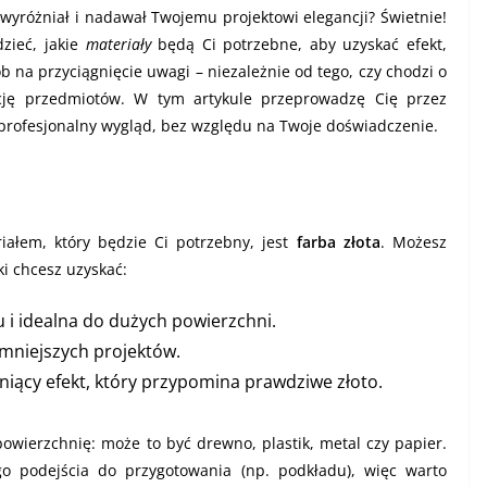
ę wyróżniał i nadawał Twojemu projektowi elegancji? Świetnie!
zieć, jakie
materiały
będą Ci potrzebne, aby uzyskać efekt,
ób na przyciągnięcie uwagi – niezależnie od tego, czy chodzi o
ację przedmiotów. W tym artykule przeprowadzę Cię przez
 profesjonalny wygląd, bez względu na Twoje doświadczenie.
iałem, który będzie Ci potrzebny, jest
farba złota
. Możesz
ki chcesz uzyskać:
u i idealna do dużych powierzchni.
 mniejszych projektów.
śniący efekt, który przypomina prawdziwe złoto.
wierzchnię: może to być drewno, plastik, metal czy papier.
o podejścia do przygotowania (np. podkładu), więc warto