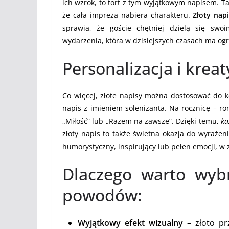
ich wzrok, to tort z tym wyjątkowym napisem. Ta
że cała impreza nabiera charakteru.
Złoty napi
sprawia, że goście chętniej dzielą się swo
wydarzenia, która w dzisiejszych czasach ma og
Personalizacja i kre
Co więcej, złote napisy można dostosować do ko
napis z imieniem solenizanta. Na rocznicę – ro
„Miłość” lub „Razem na zawsze”. Dzięki temu,
ka
złoty napis to także świetna okazja do wyrażen
humorystyczny, inspirujący lub pełen emocji, w 
Dlaczego warto wybr
powodów:
Wyjątkowy efekt wizualny
– złoto prz