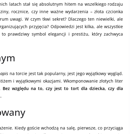
nich latach stał się absolutnym hitem na wszelkiego rodzaju
ziny, rocznice, czy inne ważne wydarzenia – złota czcionka
ntrum uwagi. W czym tkwi sekret? Dlaczego ten niewielki, ale
ganizujących przyjęcia? Odpowiedzi jest kilka, ale wszystkie
, to prawdziwy symbol elegancji i prestiżu, który zachwyca
dnym
napis
na torcie jest tak popularny, jest jego wyjątkowy wygląd.
stiżem i wyjątkowymi okazjami. Wkomponowanie złotych liter
i.
Bez względu na to, czy jest to tort dla dziecka, czy dla
.
owany
rażenie. Kiedy goście wchodzą na salę, pierwsze, co przyciąga