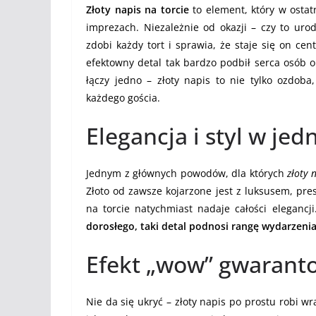
Złoty napis na torcie
to element, który w ostat
imprezach. Niezależnie od okazji – czy to urod
zdobi każdy tort i sprawia, że staje się on ce
efektowny detal tak bardzo podbił serca osób or
łączy jedno – złoty napis to nie tylko ozdoba
każdego gościa.
Elegancja i styl w je
Jednym z głównych powodów, dla których
złoty 
Złoto od zawsze kojarzone jest z luksusem, pre
na torcie natychmiast nadaje całości elegancj
dorosłego, taki detal podnosi rangę wydarzenia
Efekt „wow” gwarant
Nie da się ukryć – złoty napis po prostu robi w