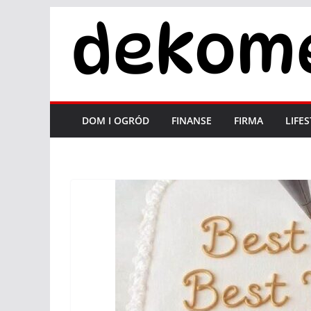
Przejdź
do
treści
DOM I OGRÓD
FINANSE
FIRMA
LIFE