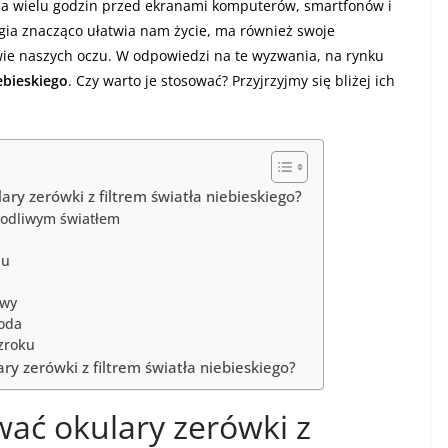
ia wielu godzin przed ekranami komputerów, smartfonów i
gia znacząco ułatwia nam życie, ma również swoje
owie naszych oczu. W odpowiedzi na te wyzwania, na rynku
iebieskiego
. Czy warto je stosować? Przyjrzyjmy się bliżej ich
ry zerówki z filtrem światła niebieskiego?
kodliwym światłem
zu
owy
goda
wzroku
y zerówki z filtrem światła niebieskiego?
wać okulary zerówki z