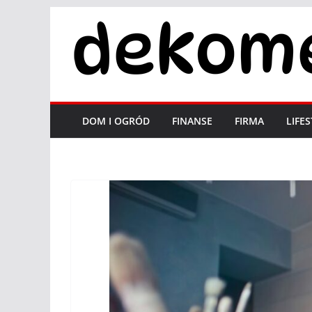
Przejdź
do
treści
DOM I OGRÓD
FINANSE
FIRMA
LIFE