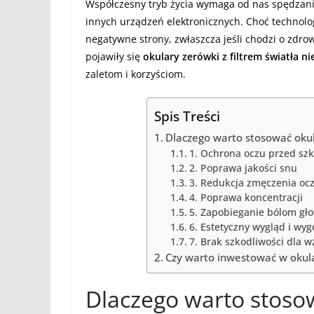
Współczesny tryb życia wymaga od nas spędzan
innych urządzeń elektronicznych. Choć technolo
negatywne strony, zwłaszcza jeśli chodzi o zdr
pojawiły się
okulary zerówki z filtrem światła n
zaletom i korzyściom.
Spis Treści
Dlaczego warto stosować okula
1. Ochrona oczu przed sz
2. Poprawa jakości snu
3. Redukcja zmęczenia oc
4. Poprawa koncentracji
5. Zapobieganie bólom gł
6. Estetyczny wygląd i wy
7. Brak szkodliwości dla 
Czy warto inwestować w okular
Dlaczego warto stoso