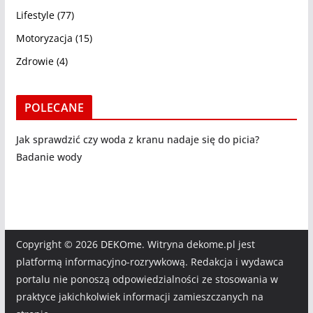
Lifestyle
(77)
Motoryzacja
(15)
Zdrowie
(4)
POLECANE
Jak sprawdzić czy woda z kranu nadaje się do picia?
Badanie wody
Copyright © 2026
DEKOme
. Witryna dekome.pl jest
platformą informacyjno-rozrywkową. Redakcja i wydawca
portalu nie ponoszą odpowiedzialności ze stosowania w
praktyce jakichkolwiek informacji zamieszczanych na