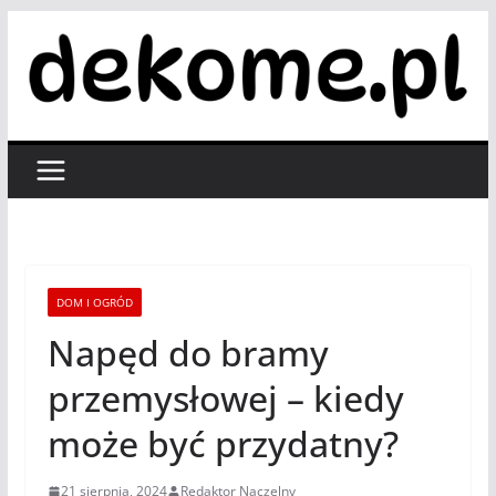
Przejdź
do
treści
DOM I OGRÓD
Napęd do bramy
przemysłowej – kiedy
może być przydatny?
21 sierpnia, 2024
Redaktor Naczelny