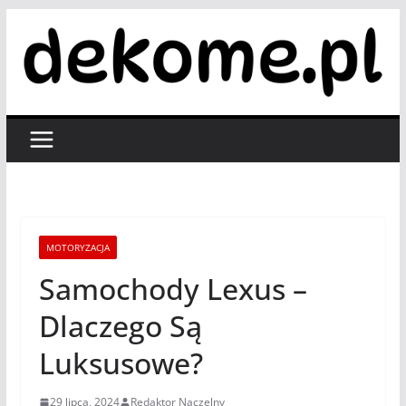
Przejdź
do
treści
MOTORYZACJA
Samochody Lexus –
Dlaczego Są
Luksusowe?
29 lipca, 2024
Redaktor Naczelny