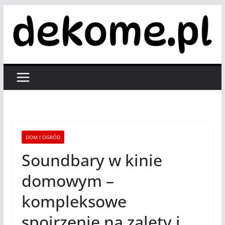
Przejdź
do
treści
DOM I OGRÓD
Soundbary w kinie
domowym –
kompleksowe
spojrzenie na zalety i