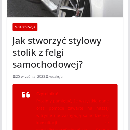
MOTORYZACJA
Jak stworzyć stylowy
stolik z felgi
samochodowej?
25 września, 2023
redakcja
Czytelniku!
Prosimy pamiętać, że wszystkie dane
oraz pomoce zawarte na naszej
witrynie nie zastępują samodzielnej
konsultacji ze
specjalistą/profesjonalistą. Branie