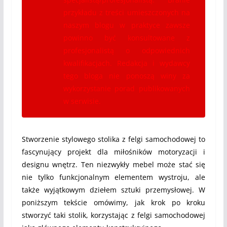
przykładu z treści umieszczonych na
naszym blogu w praktyce zawsze
powinno być konsultowane z
profesjonalistą o odpowiednich
kwalifikacjach. Redakcja i wydawcy
tego bloga nie ponoszą winy za
wykorzystanie porad publikowanych
w serwisie.
Stworzenie stylowego stolika z felgi samochodowej to
fascynujący projekt dla miłośników motoryzacji i
designu wnętrz. Ten niezwykły mebel może stać się
nie tylko funkcjonalnym elementem wystroju, ale
także wyjątkowym dziełem sztuki przemysłowej. W
poniższym tekście omówimy, jak krok po kroku
stworzyć taki stolik, korzystając z felgi samochodowej