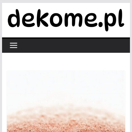
Przejdź
do
treści