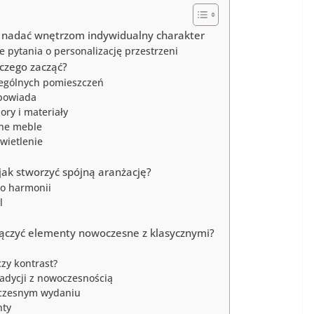
ak nadać wnętrzom indywidualny charakter
 pytania o personalizację przestrzeni
 czego zacząć?
czególnych pomieszczeń
dpowiada
ory i materiały
lne meble
wietlenie
 jak stworzyć spójną aranżację?
do harmonii
l
ołączyć elementy nowoczesne z klasycznymi?
czy kontrast?
radycji z nowoczesnością
oczesnym wydaniu
nty