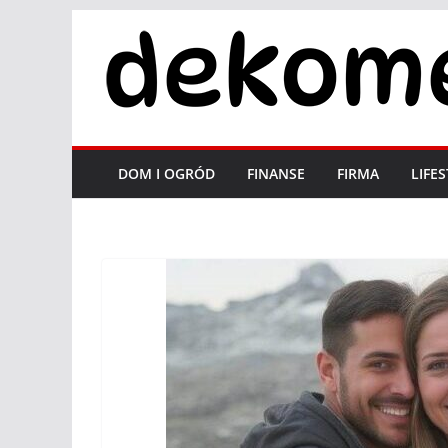
Przejdź
do
treści
DOM I OGRÓD
FINANSE
FIRMA
LIFE